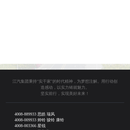
江汽集团秉持“实干家”的时代精神，为梦想注解。用行动创
造感动，以实力铸就魅力。
坚实前行，实现美好未来！
4008-889933 思皓 瑞风
4008-009933 帅铃 骏铃 康铃
4008-003366 星锐