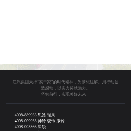
江汽集团秉持“实干家”的时代精神，为梦想注解。用行动创
造感动，以实力铸就魅力。
坚实前行，实现美好未来！
4008-889933 思皓 瑞风
4008-009933 帅铃 骏铃 康铃
4008-003366 星锐