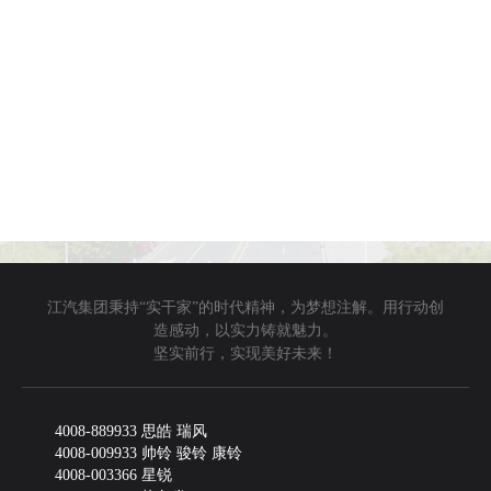
江汽集团秉持“实干家”的时代精神，为梦想注解。用行动创
造感动，以实力铸就魅力。
坚实前行，实现美好未来！
4008-889933 思皓 瑞风
4008-009933 帅铃 骏铃 康铃
4008-003366 星锐