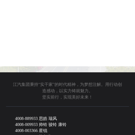
江汽集团秉持“实干家”的时代精神，为梦想注解。用行动创
造感动，以实力铸就魅力。
坚实前行，实现美好未来！
4008-889933 思皓 瑞风
4008-009933 帅铃 骏铃 康铃
4008-003366 星锐