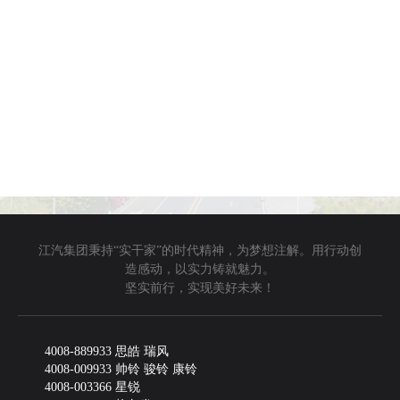
江汽集团秉持“实干家”的时代精神，为梦想注解。用行动创
造感动，以实力铸就魅力。
坚实前行，实现美好未来！
4008-889933 思皓 瑞风
4008-009933 帅铃 骏铃 康铃
4008-003366 星锐