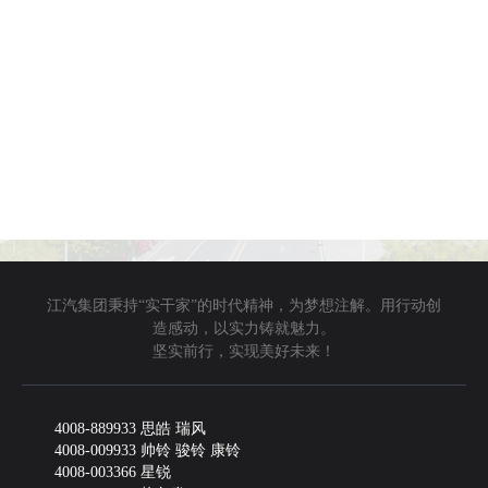
江汽集团秉持“实干家”的时代精神，为梦想注解。用行动创
造感动，以实力铸就魅力。
坚实前行，实现美好未来！
4008-889933 思皓 瑞风
4008-009933 帅铃 骏铃 康铃
4008-003366 星锐