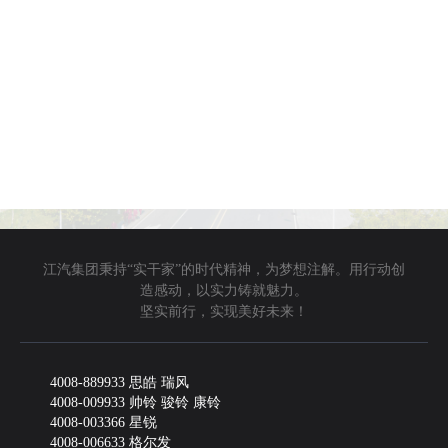
江汽集团秉持“实干家”的时代精神，为梦想注解。用行动创
造感动，以实力铸就魅力。
坚实前行，实现美好未来！
4008-889933 思皓 瑞风
4008-009933 帅铃 骏铃 康铃
4008-003366 星锐
4008-006633 格尔发