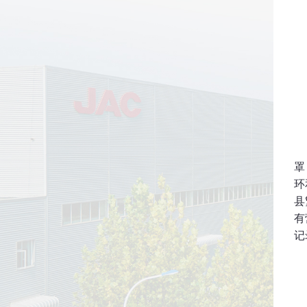
罩
环
县
有
记