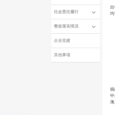
出
国有资产保值增值
社会责任履行
重大决策
均
财务状况
重大人事任免
整改落实情况
社会责任报告
企业年度报告
重大项目安排
社会公益
企业党建
监督渠道
大额资金运作
帮扶乡村振兴
监督渠道及结果反馈
其他事项
应急管理
捐
中
薄